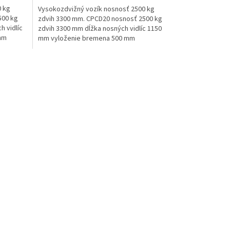
0 kg
Vysokozdvižný vozík nosnosť 2500 kg
500 kg
zdvih 3300 mm. CPCD20 nosnosť 2500 kg
h vidlíc
zdvih 3300 mm dĺžka nosných vidlíc 1150
mm
mm vyloženie bremena 500 mm
motor Mitsubishi diesel...