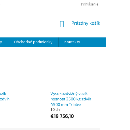
 OSOBNÝCH ÚDAJOV
MOJA OBJEDNÁVKA
Prihlásenie
NÁKUPNÝ
Prázdny košík
KOŠÍK
ky
Obchodné podmienky
Kontakty
ozík
Vysokozdvižný vozík
zdvih
nosnosť 2500 kg zdvih
4500 mm Triplex
10 dní
€19 756,10