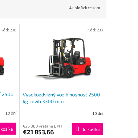
4
položiek celkom
Kód:
236
Kód:
233
ť 2500
Vysokozdvižný vozík nosnosť 2500
kg zdvih 3300 mm
10 dní
10 dní
€26 880 vrátane DPH
 košíka
Do košíka
€21 853,66