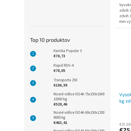
Vysoko
zdvih 
zdvih 
mm vy
YANMAR
Top 10 produktov
Karicka Popular 3
€70,73
Rapid RDV-4
€78,05
Transporta 250
€186,99
Vysok
Nosné vidlice ISO4A 75x150x1600
10000 kg
kg z
€528,46
Nosné vidlice ISO4A 60x150x1200
8000 kg
€463,41
€31 20
€25