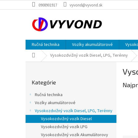
Prejsť
0908901917
vyvond@vyvond.sk
na
obsah
Ručná technika
Vozíky akumulátorové
Vysoko
Domov
Vysokozdvižný vozík Diesel, LPG, Terénny
B
Vyso
o
Preskočiť
č
Kategórie
kategórie
Najpr
n
ý
Ručná technika
p
Vozíky akumulátorové
a
Vysokozdvižný vozík Diesel, LPG, Terénny
n
e
Vysokozdvižný vozík Diesel
l
Vysokozdvižný vozík LPG
Vysokozdvižný vozík Akumulátorovy