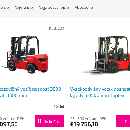
nejšie
Najdrahšie
Najpredávanejšie
Abecedne
Kód:
239
ozdvižný vozík nosnosť 3500
Vysokozdvižný vozík nosnos
dvih 3300 mm
kg zdvih 4500 mm Triplex
10 dní
0 vrátane DPH
€24 300 vrátane DPH
Do košíka
Do
 097,56
€19 756,10