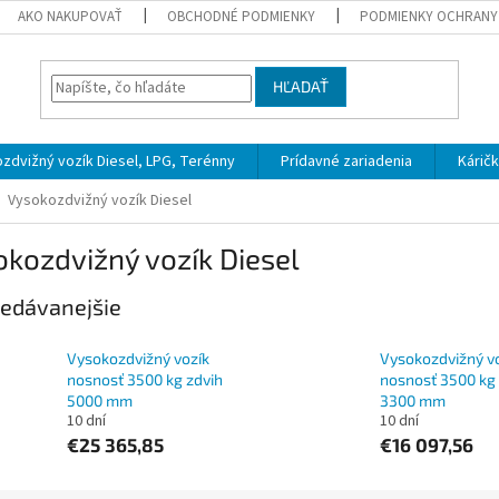
AKO NAKUPOVAŤ
OBCHODNÉ PODMIENKY
PODMIENKY OCHRANY
HĽADAŤ
zdvižný vozík Diesel, LPG, Terénny
Prídavné zariadenia
Kárič
Vysokozdvižný vozík Diesel
kozdvižný vozík Diesel
edávanejšie
Vysokozdvižný vozík
Vysokozdvižný v
nosnosť 3500 kg zdvih
nosnosť 3500 kg 
5000 mm
3300 mm
10 dní
10 dní
€25 365,85
€16 097,56