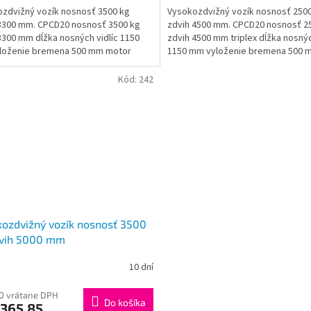
zdvižný vozík nosnosť 3500 kg
Vysokozdvižný vozík nosnosť 250
3300 mm. CPCD20 nosnosť 3500 kg
zdvih 4500 mm. CPCD20 nosnosť 2
3300 mm dĺžka nosných vidlíc 1150
zdvih 4500 mm triplex dĺžka nosnýc
loženie bremena 500 mm motor
1150 mm vyloženie bremena 500 
 diesel sediaca...
motor Mitsubishi...
Kód:
242
ozdvižný vozík nosnosť 3500
dvih 5000 mm
10 dní
0 vrátane DPH
Do košíka
 365,85