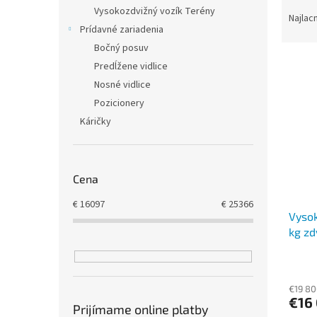
R
Vysokozdvižný vozík Terény
a
Najlac
Prídavné zariadenia
d
e
Bočný posuv
V
n
Predĺžene vidlice
ý
i
Nosné vidlice
p
e
Pozicionery
i
p
Káričky
s
r
p
o
r
d
o
u
Cena
d
k
u
t
€
16097
€
25366
Vysok
k
o
kg z
t
v
o
v
€19 80
€16
Prijímame online platby