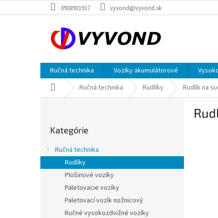
Prejsť
0908901917
vyvond@vyvond.sk
na
obsah
Ručná technika
Vozíky akumulátorové
Vysoko
Domov
Ručná technika
Rudlíky
Rudlík na s
B
Rudl
o
Preskočiť
č
Kategórie
kategórie
n
ý
Ručná technika
p
Rudlíky
a
Plošinové vozíky
n
e
Paletovacie vozíky
l
Paletovací vozík nožnicový
Ručné vysokozdvižné vozíky