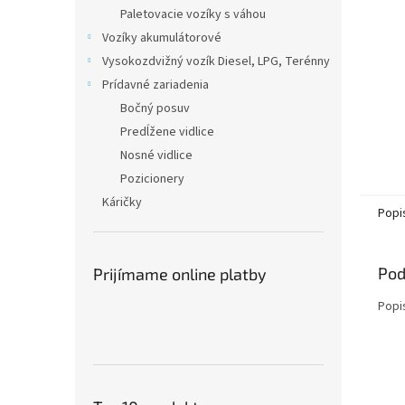
Paletovacie vozíky s váhou
Vozíky akumulátorové
Vysokozdvižný vozík Diesel, LPG, Terénny
Prídavné zariadenia
Bočný posuv
Predĺžene vidlice
Nosné vidlice
Pozicionery
Káričky
Popi
Pod
Prijímame online platby
Popi