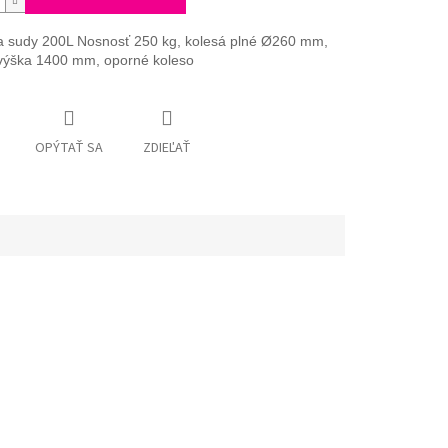
a sudy 200L Nosnosť 250 kg, kolesá plné
Ø
260 mm,
výška 1400 mm, oporné koleso
OPÝTAŤ SA
ZDIEĽAŤ