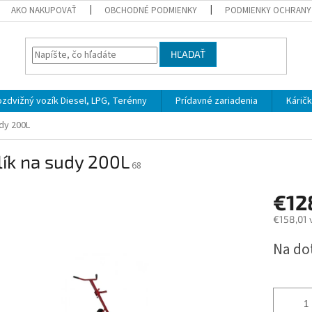
AKO NAKUPOVAŤ
OBCHODNÉ PODMIENKY
PODMIENKY OCHRANY
HĽADAŤ
zdvižný vozík Diesel, LPG, Terénny
Prídavné zariadenia
Kárič
udy 200L
ík na sudy 200L
68
€12
€158,01 
Jednotk
Na do
cena: