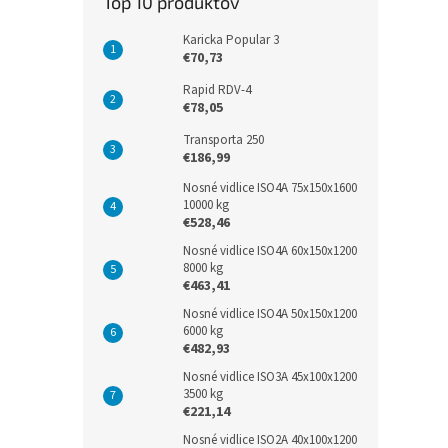
Top 10 produktov
Karicka Popular 3
€70,73
Rapid RDV-4
€78,05
Transporta 250
€186,99
Nosné vidlice ISO4A 75x150x1600
10000 kg
€528,46
Nosné vidlice ISO4A 60x150x1200
8000 kg
€463,41
Nosné vidlice ISO4A 50x150x1200
6000 kg
€482,93
Nosné vidlice ISO3A 45x100x1200
3500 kg
€221,14
Nosné vidlice ISO2A 40x100x1200