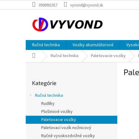
Prejsť
0908901917
vyvond@vyvond.sk
na
obsah
Ručná technika
Vozíky akumulátorové
Vysoko
Domov
Ručná technika
Paletovacie vozíky
B
Pal
o
Preskočiť
č
Kategórie
kategórie
n
ý
Ručná technika
p
Rudlíky
a
Plošinové vozíky
n
e
Paletovacie vozíky
l
Paletovací vozík nožnicový
Ručné vysokozdvižné vozíky