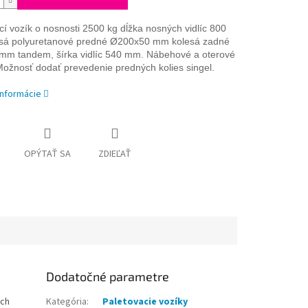
cí vozík o nosnosti 2500 kg dĺžka nosných vidlíc 800
sá polyuretanové predné Ø200x50 mm kolesá zadné
mm tandem, šírka vidlíc 540 mm. Nábehové a oterové
Možnosť dodať prevedenie predných kolies singel.
informácie
OPÝTAŤ SA
ZDIEĽAŤ
Dodatočné parametre
ách
Kategória
:
Paletovacie vozíky