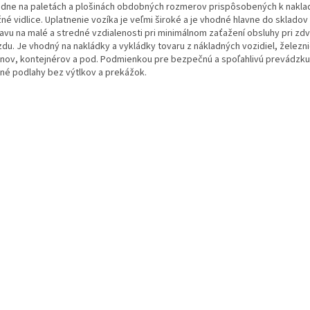
adne na paletách a plošinách obdobných rozmerov prispôsobených k nakla
né vidlice. Uplatnenie vozíka je veľmi široké a je vhodné hlavne do skladov
avu na malé a stredné vzdialenosti pri minimálnom zaťažení obsluhy pri zdv
zdu. Je vhodný na nakládky a vykládky tovaru z nákladných vozidiel, železn
nov, kontejnérov a pod. Podmienkou pre bezpečnú a spoľahlivú prevádzku
vné podlahy bez výtlkov a prekážok.