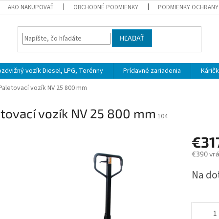
AKO NAKUPOVAŤ
OBCHODNÉ PODMIENKY
PODMIENKY OCHRANY
HĽADAŤ
zdvižný vozík Diesel, LPG, Terénny
Prídavné zariadenia
Kárič
Paletovací vozík NV 25 800 mm
etovací vozík NV 25 800 mm
104
€31
€390 vr
Jednotk
Na do
cena: