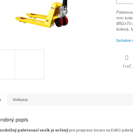
Paletova
mm kole
Ø
82x70 
kolesá. 
Detailné 
TLAČ
s
Diskusia
robný popis
ozdvižný paletovací vozík je určený
pre prepravu tovaru na EURO palet