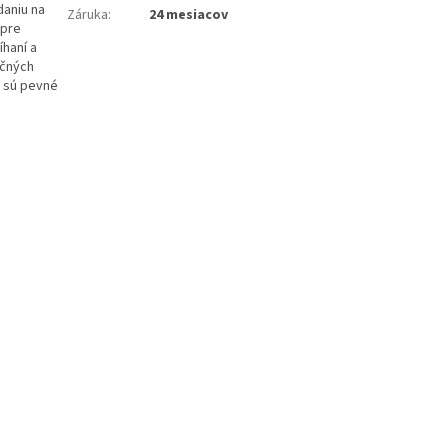
daniu na
Záruka
:
24 mesiacov
 pre
íhaní a
ičných
 sú pevné