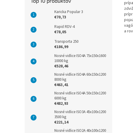
Top 10 produktov
príp
zdviž
Karicka Popular 3
prípr
€70,73
poja
vagó
Rapid RDV-4
a ro
€78,05
Transporta 250
€186,99
Nosné vidlice ISO4A 75x150x1600
10000 kg
€528,46
Nosné vidlice ISO4A 60x150x1200
8000 kg
€463,41
Nosné vidlice ISO4A 50x150x1200
6000 kg
€482,93
Nosné vidlice ISO3A 45x100x1200
3500 kg
€221,14
Nosné vidlice ISO2A 40x100x1200