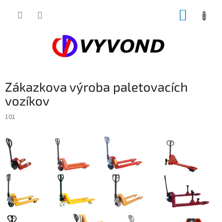
Prejsť
NÁKUP
na
obsah
KOŠÍK
Zákazkova výroba paletovacích
vozíkov
101