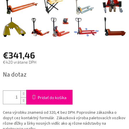
€341,46
€420 vrátane DPH
Jednotková
Na dotaz
cena:
Pridať do košíka
Cena výrobku znamená od 320,-€ bez DPH. Poprosíme zákazníka o
dopyt cez kontaktný formulár. Zákazková výroba paletovacích vozíkov
rôzne dĺžky a šírky nosných vidlíc ako aj rôzne nádstavby na