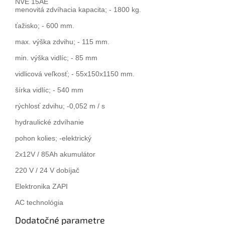
NVE 15AE
menovitá zdvíhacia kapacita; - 1800 kg.
ťažisko; - 600 mm.
max. výška zdvihu; - 115 mm.
min. výška vidlíc; - 85 mm
vidlicová veľkosť; - 55x150x1150 mm.
šírka vidlíc; - 540 mm
rýchlosť zdvihu; -0,052 m / s
hydraulické zdvíhanie
pohon kolies; -elektrický
2x12V / 85Ah akumulátor
220 V / 24 V dobíjač
Elektronika ZAPI
AC technológia
Dodatočné parametre