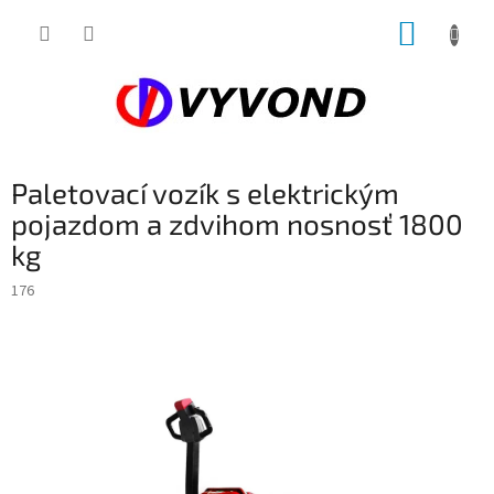
Prejsť
NÁKUP
na
obsah
KOŠÍK
Paletovací vozík s elektrickým
pojazdom a zdvihom nosnosť 1800
kg
176