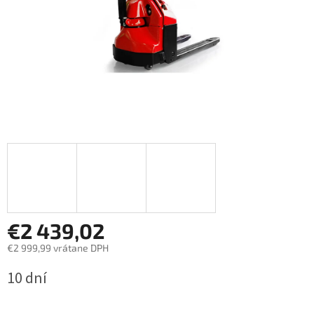
€2 439,02
€2 999,99 vrátane DPH
Jednotková
10 dní
cena: